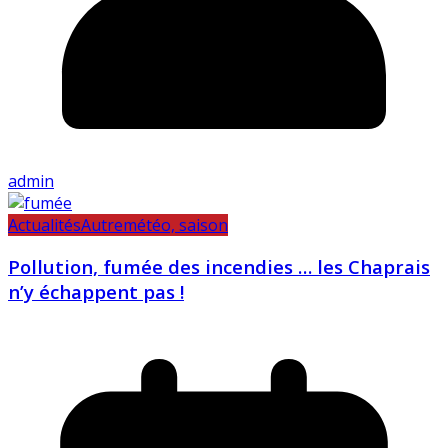
admin
Actualités
Autre
météo, saison
Pollution, fumée des incendies … les Chaprais
n’y échappent pas !