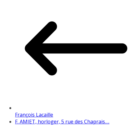
François Lacaille
F. AMIET, horloger, 5 rue des Chaprais….