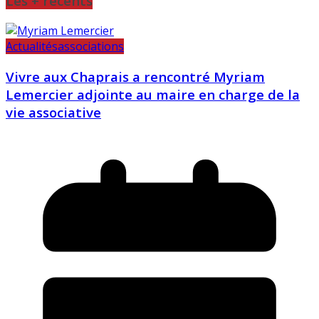
Les + récents
Actualités
associations
Vivre aux Chaprais a rencontré Myriam
Lemercier adjointe au maire en charge de la
vie associative