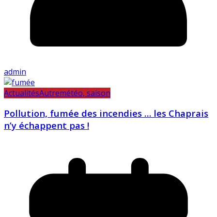
admin
Actualités
Autre
météo, saison
Pollution, fumée des incendies … les Chaprais
n’y échappent pas !